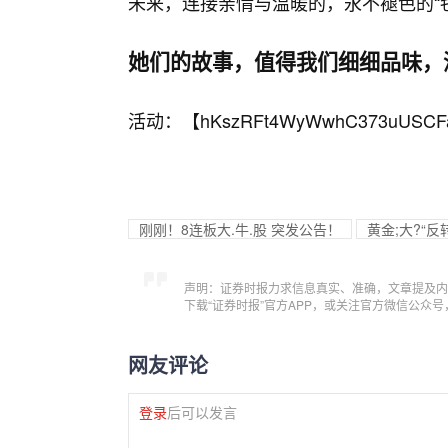
未来，连接亲情与温暖的，永不褪色的“
她们的故事，值得我们细细品味，
活动：【
hKszRFt4WyWwhC373uUSCF
刚刚！8连板大.牛.股 突发公告！
黄金;大?“
声明：证券时报力求信息真实、准确，文章提及内
下载“证券时报”官方APP，或关注官方微信公众
网友评论
登录
后可以发言