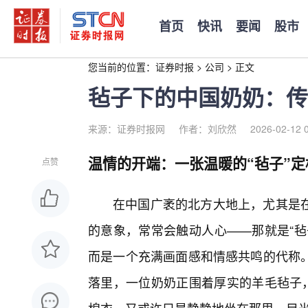
首页
快讯
要闻
股市
您当前的位置：
证券时报
>
公司
>
正文
毡子下的中国奶奶：传
来源：证券时报网
作者：刘欣然
2026-02-12 
温情的开端：一张温暖的“毡子”定
点赞
在中国广袤的北方大地上，尤其是
的意象，常常会触动人心——那就是“毡
而是一个充满画面感和情感共鸣的代称
落里，一位奶奶正围着厚实的羊毛毡子，