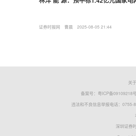
林洋‘能’源：预中标1.42亿元国家
证券时报网
曹晨
2025-08-05 21:44
关
备案号：
粤ICP备09109218
违法和不良信息举报电话：0755-83
深圳证券